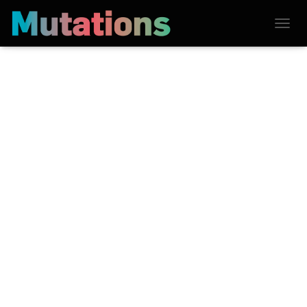
D
É
P
L
I
E
R
L
A
N
A
V
I
G
A
T
I
O
N