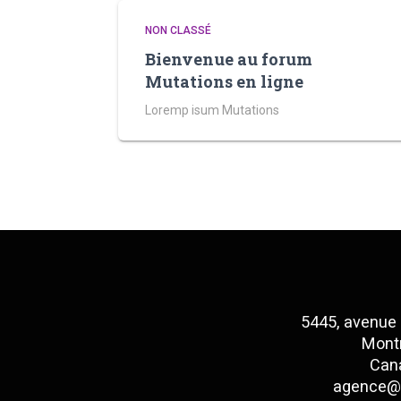
NON CLASSÉ
Bienvenue au forum
Mutations en ligne
Loremp isum Mutations
5445, avenue
Montr
Can
agence@