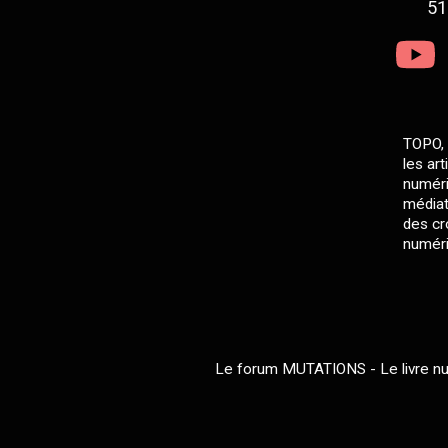
51
TOPO, 
les ar
numéri
médiat
des cro
numéri
Le forum MUTATIONS - Le livre num