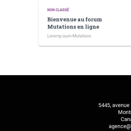
NON CLASSÉ
Bienvenue au forum
Mutations en ligne
Loremp isum Mutations
5445, avenue
Montr
Can
agence@