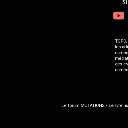
51
TOPO, 
les ar
numéri
médiat
des cro
numéri
Le forum MUTATIONS - Le livre num