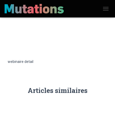
D
É
P
L
I
E
R
L
A
N
A
V
webinaire detail
I
G
A
T
I
O
N
Articles similaires