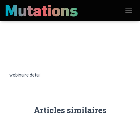
D
É
P
L
I
E
R
L
A
N
A
V
webinaire detail
I
G
A
T
I
O
N
Articles similaires