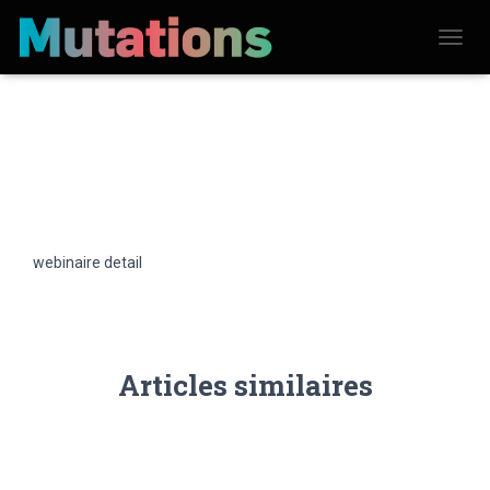
D
É
P
L
I
E
R
L
A
N
A
V
webinaire detail
I
G
A
T
I
O
N
Articles similaires