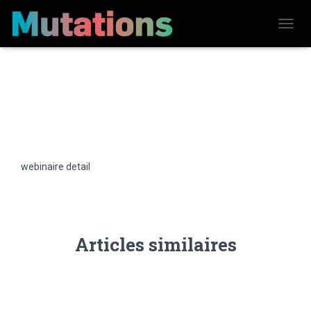
D
É
P
L
I
E
R
L
A
N
A
V
webinaire detail
I
G
A
T
I
O
N
Articles similaires