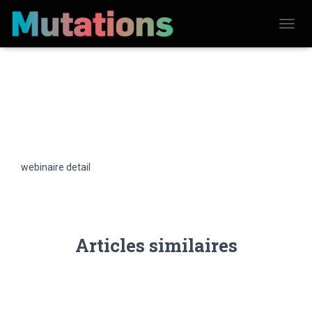
D
É
P
L
I
E
R
L
A
N
A
V
webinaire detail
I
G
A
T
I
O
N
Articles similaires