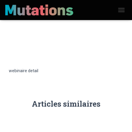
D
É
P
L
I
E
R
L
A
N
A
V
webinaire detail
I
G
A
T
I
O
N
Articles similaires