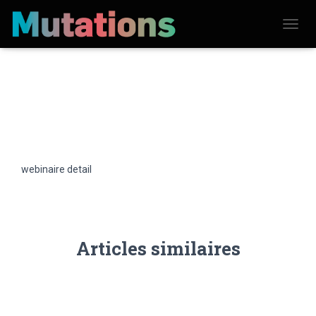
D
É
P
L
I
E
R
L
A
N
A
V
webinaire detail
I
G
A
T
I
O
N
Articles similaires