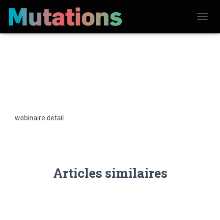
D
É
P
L
I
E
R
L
A
N
A
V
webinaire detail
I
G
A
T
I
O
N
Articles similaires