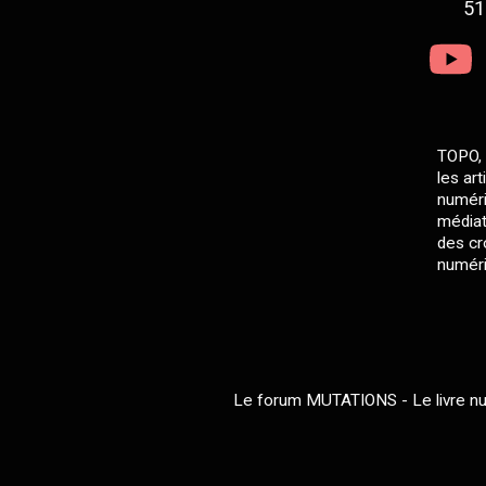
51
TOPO, 
les ar
numéri
médiat
des cro
numéri
Le forum MUTATIONS - Le livre num