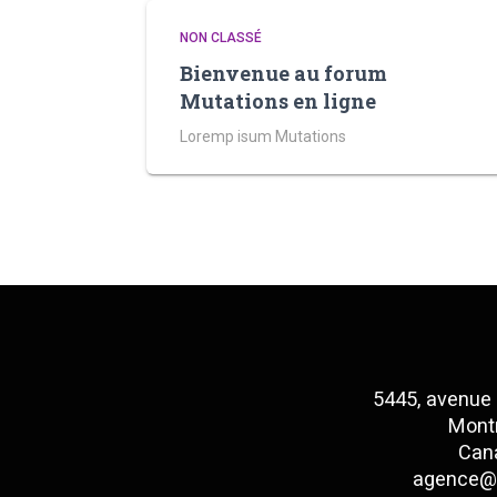
NON CLASSÉ
Bienvenue au forum
Mutations en ligne
Loremp isum Mutations
5445, avenue
Montr
Can
agence@