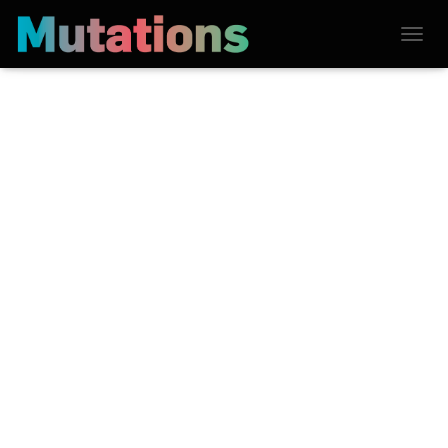
D
É
P
L
I
E
R
L
A
N
A
V
I
G
A
T
I
O
N