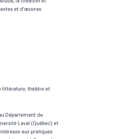
tude, la création et
textes et d’œuvres
littérature, théâtre et
e au Département de
niversité Laval (Québec) et
’intéresse aux pratiques