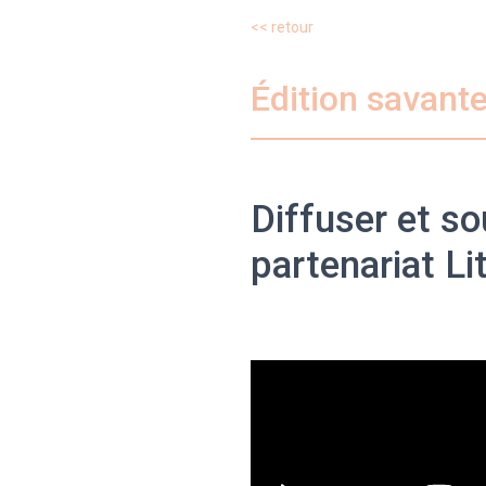
<< retour
Édition savant
Diffuser et so
partenariat L