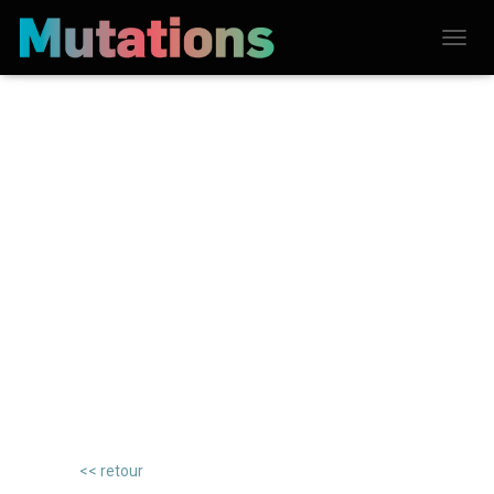
D
É
P
L
I
E
R
L
A
N
A
V
I
G
A
T
I
O
N
<< retour