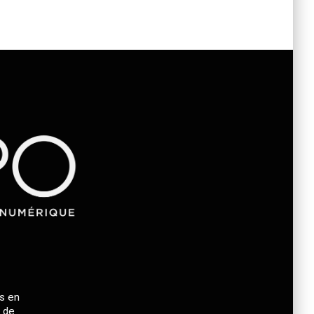
es en
t de