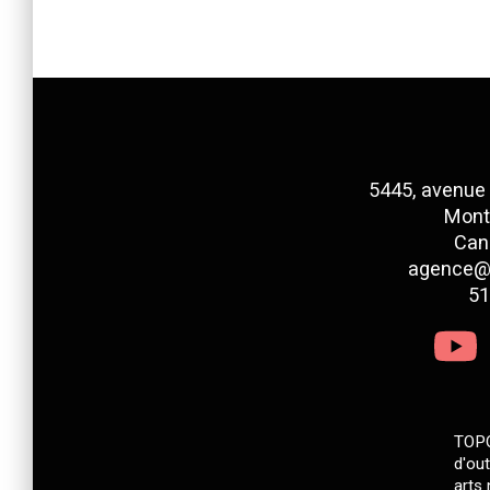
5445, avenue
Mont
Can
agence@
51
TOPO
d'ou
arts